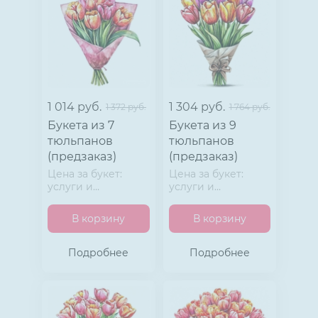
1 014 руб.
1 304 руб.
1 372 руб.
1 764 руб.
Букета из 7
Букета из 9
тюльпанов
тюльпанов
(предзаказ)
(предзаказ)
Цена за букет:
Цена за букет:
услуги и
услуги и
материала.
материала.
Матовая пленка и
Матовая пленка и
В корзину
В корзину
лента.
лента.
Подробнее
Подробнее